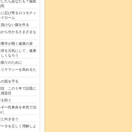
かしたらあなたも？脳血
病気
たに忍び寄るロコモティ
ンドローム
に負けない腸を作る
色から分かるさまざまな
栄養学が開く健康の扉
血管を元気にして、健康
々しくなろう
な眠りのために
スリテラシーを高めるた
もの肌を守る
解説 この１年で話題に
た感染症
症を防ぐ
ルギー性鼻炎を本気で治
めに
症と向き合う
データを正しく理解しよ