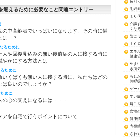
長引
毛細
を迎えるために必要なこと関連エントリー
１０
題
介護
くな
は世の中高齢者でいっぱいになります。その時に備
防ご
とは！？
１０
になるために
エネ
た人や回復見込みの無い後遺症の人に接する時に
健康
穏やかにする方法とは
めま
き病
知るために
もし
命いくばくも無い人に接する時に、私たちはどの
無呼
れば良いのでしょうか？
ゲー
るために
すい
人の心の支えになるには・・・
肩こ
！
女性
ケアを自宅で行うポイントについて
健康
内視
さわ