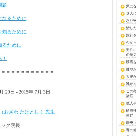
年問題
気に
３人
者になるために
忍び
治し
みを知るために
旅行
今か
を知るために
男性
の病
る！
腰痛
健や
＝＝＝＝＝＝＝＝＝＝＝＝
大腸
乳が
この
月 29日 - 2015年 7月 3日
染症
他人
筋痛
（おざわ たけとし ）先生
候群
歴史
ニック院長
胃の