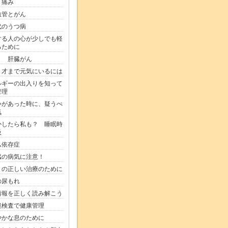
く痛み
血管とがん
代のうつ病
する人の心が少しでも軽
るために
う 肝臓がん
０才まで元気にいるには
ルギーの出入りを知って
管理
いがあった時に、疑うべ
気
かしたら私も？ 睡眠時
吸
ム依存症
臓の病気に注意！
りの正しい治療のために
の尿もれ
情報を正しく読み解こう
鏡検査で健康管理
やかな息のために