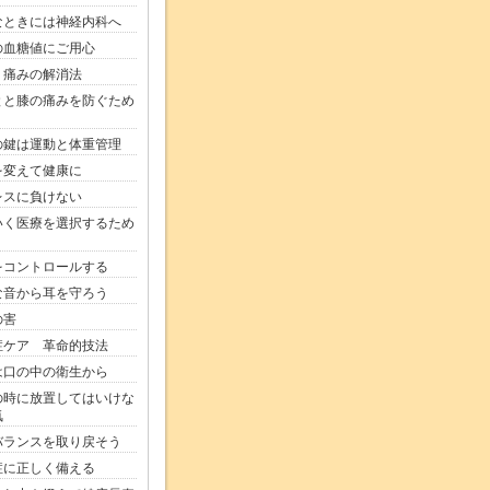
なときには神経内科へ
の血糖値にご用心
く痛みの解消法
とと膝の痛みを防ぐため
の鍵は運動と体重管理
を変えて健康に
レスに負けない
いく医療を選択するため
をコントロールする
な音から耳を守ろう
の害
症ケア 革命的技法
は口の中の衛生から
の時に放置してはいけな
気
バランスを取り戻そう
症に正しく備える