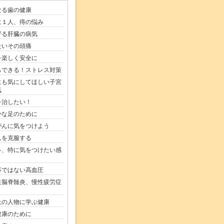
なる歯の健康
に１人、痔の悩み
寄る肝臓の病気
たいその頭痛
を楽しく安全に
らできる！ストレス対策
にも気にしてほしい子宮
気
を治したい！
かな足のために
がんに気をつけよう
んを克服する
冬、特に気をつけたい感
事ではない高血圧
性脳脊髄炎、慢性疲労症
上の人物に学ぶ健康
健康のために