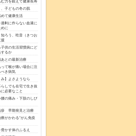
込む力を鍛えて健康長寿
う、子どもの冬の肌
温めて健康生活
を過剰に作らない血液に
ために
く知ろう、吃音（きつお
支援
る子供の生活習慣病にど
処するか
傷あとの最新治療
あって喉が痛い場合に注
るべき病気
くみ】よさようなら
暮らしでも在宅で生き抜
めに必要なこと
い腰の痛み・下肢のしび
疱疹 早期発見と治療
治療がかわる“がん免疫
を脅かす体のふるえ