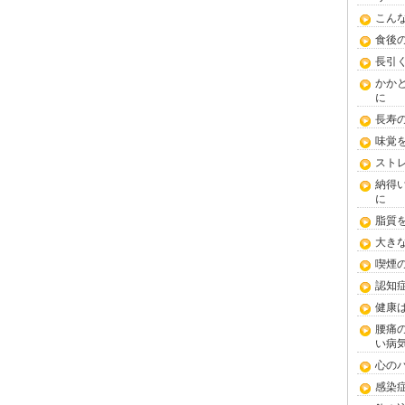
こん
食後
長引
かか
に
長寿
味覚
スト
納得
に
脂質
大き
喫煙
認知
健康
腰痛
い病
心の
感染