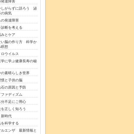
の発達障害
かしがらずに語ろう 泌
科の病気
もの発達障害
子診断を考える
悩みとケア
ない脳の作り方 科学か
る瞑想
ノロウイルス
医学に学ぶ健康長寿の秘
中の素晴らしき世界
習慣と子供の脳
結石の原因と予防
ドファディズム
水分不足にご用心
炎を正しく知ろう
り新時代
毛を科学する
フルエンザ 最新情報と