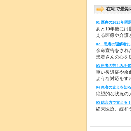
在宅で最期
01 医療の2025年問
あと10年後に
える医療や介護
02 患者の理解者
余命宣告をされ
患者さんの心を
03 患者の苦しみを
重い後遺症や余
ような対応をす
04 患者の支えを知
絶望的な状況の
05 総合力で支える
終末医療、緩和