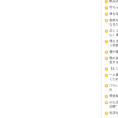
飲み
守ろ
体を
血栓
なる
正し
ん）
増え
う対
傷や
熱が
意す
【む
一人
くた
つら
れ
帯状
がん
治療”
生活