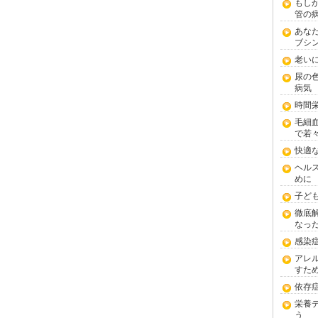
もし
管の
あな
ブシ
老い
尿の
病気
時間
毛細
で若
快適
ヘル
めに
子ど
徹底
なっ
感染
アレ
すた
依存
栄養
う