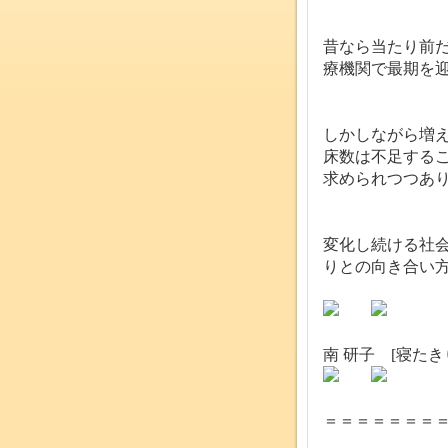
昔なら当たり前
療機関で最期を
しかしながら増
床数は不足する
求められつつあ
変化し続ける社
りとの向き合い
南 研子 [寝た
＝＝＝＝＝＝＝