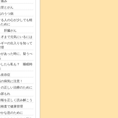
く痛み
血管とがん
代のうつ病
する人の心が少しでも軽
るために
う 肝臓がん
０才まで元気にいるには
ルギーの出入りを知って
管理
いがあった時に、疑うべ
気
かしたら私も？ 睡眠時
吸
ム依存症
臓の病気に注意！
りの正しい治療のために
の尿もれ
情報を正しく読み解こう
鏡検査で健康管理
やかな息のために