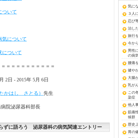
気に
について
３人
忍び
治し
旅行
の病気について
今か
男性
症状について
の病
腰痛
＝＝＝＝＝＝＝＝＝＝＝＝
健や
大腸
月 2日 - 2015年 5月 6日
乳が
この
（たかはし さとる）
先生
染症
他人
橋病院泌尿器科部長
筋痛
候群
歴史
らずに語ろう 泌尿器科の病気関連エントリー
胃の