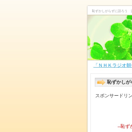
恥ずかしがらずに語ろう 
「ＮＨＫラジオ朝
恥ずかしが
スポンサードリ
--恥