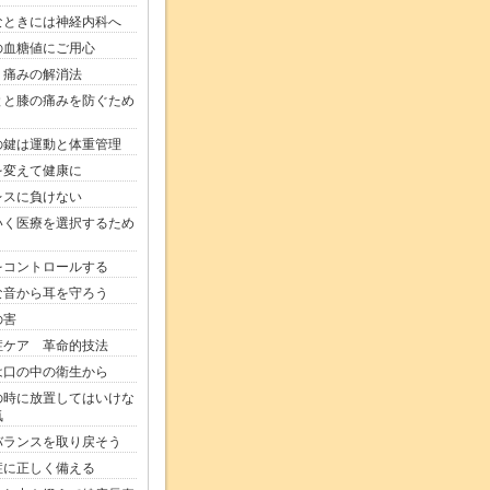
なときには神経内科へ
の血糖値にご用心
く痛みの解消法
とと膝の痛みを防ぐため
の鍵は運動と体重管理
を変えて健康に
レスに負けない
いく医療を選択するため
をコントロールする
な音から耳を守ろう
の害
症ケア 革命的技法
は口の中の衛生から
の時に放置してはいけな
気
バランスを取り戻そう
症に正しく備える