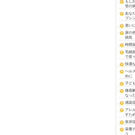
もし
管の
あな
ブシ
老い
尿の
病気
時間
毛細
で若
快適
ヘル
めに
子ど
徹底
なっ
感染
アレ
すた
依存
栄養
う