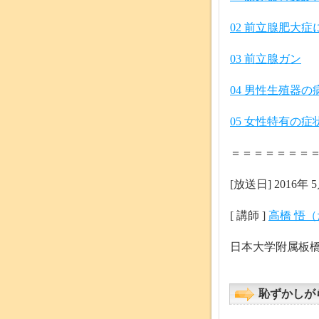
02 前立腺肥大症
03 前立腺ガン
04 男性生殖器
05 女性特有の
＝＝＝＝＝＝＝
[放送日] 2016年 5
[ 講師 ]
高橋 悟
日本大学附属板
恥ずかしが