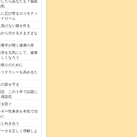
かしたらあなたも？脳血
病気
たに忍び寄るロコモティ
ンドローム
に負けない腸を作る
色から分かるさまざまな
栄養学が開く健康の扉
血管を元気にして、健康
々しくなろう
な眠りのために
スリテラシーを高めるた
もの肌を守る
解説 この１年で話題に
た感染症
症を防ぐ
ルギー性鼻炎を本気で治
めに
症と向き合う
データを正しく理解しよ