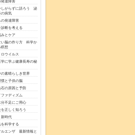
の発達障害
かしがらずに語ろう 泌
科の病気
もの発達障害
子診断を考える
悩みとケア
ない脳の作り方 科学か
る瞑想
ノロウイルス
医学に学ぶ健康長寿の秘
中の素晴らしき世界
習慣と子供の脳
結石の原因と予防
ドファディズム
水分不足にご用心
炎を正しく知ろう
り新時代
毛を科学する
フルエンザ 最新情報と