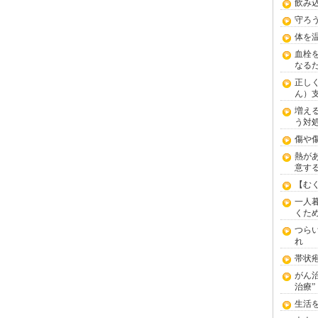
飲み
守ろ
体を
血栓
なる
正し
ん）
増え
う対
傷や
熱が
意す
【む
一人
くた
つら
れ
帯状
がん
治療”
生活