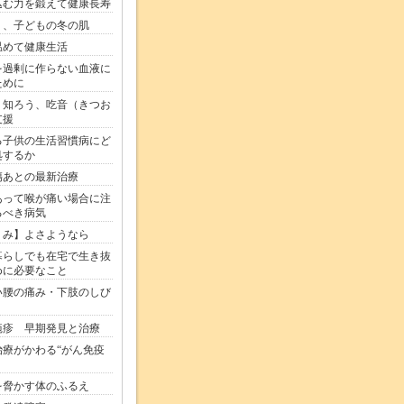
込む力を鍛えて健康長寿
う、子どもの冬の肌
温めて健康生活
を過剰に作らない血液に
ために
く知ろう、吃音（きつお
支援
る子供の生活習慣病にど
処するか
傷あとの最新治療
あって喉が痛い場合に注
るべき病気
くみ】よさようなら
暮らしでも在宅で生き抜
めに必要なこと
い腰の痛み・下肢のしび
疱疹 早期発見と治療
治療がかわる“がん免疫
を脅かす体のふるえ