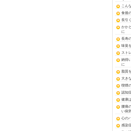
こん
食後
長引
かか
に
長寿
味覚
スト
納得
に
脂質
大き
喫煙
認知
健康
腰痛
い病
心の
感染