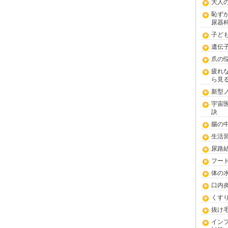
大人
恥ず
尿器
子ど
遺伝
爪の
疲れ
ら見
新型
宇宙
訣
腸の
生活
尿路
フー
体の
口内
くす
抜け
イン