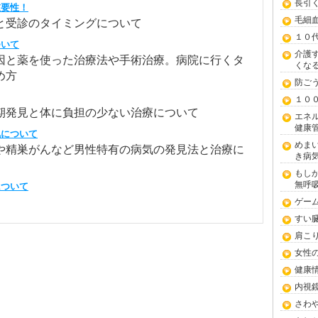
長引
重要性！
毛細
と受診のタイミングについて
１０
ついて
介護
因と薬を使った治療法や手術治療。病院に行くタ
くな
め方
防ご
１０
期発見と体に負担の少ない治療について
エネ
健康
気について
めま
や精巣がんなど男性特有の病気の発見法と治療に
き病
もし
無呼
について
ゲー
すい
肩こ
女性
健康
内視
さわ