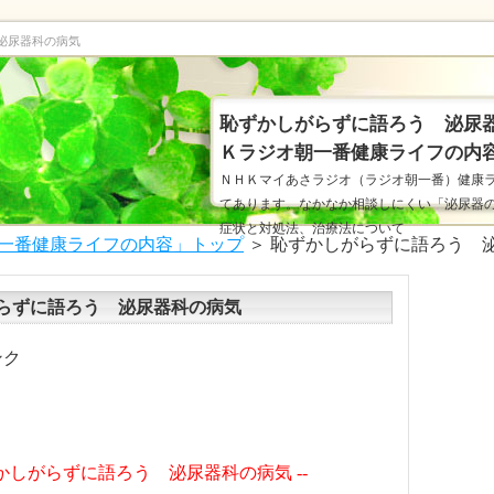
泌尿器科の病気
恥ずかしがらずに語ろう 泌尿
Ｋラジオ朝一番健康ライフの内
ＮＨＫマイあさラジオ（ラジオ朝一番）健康
てあります。なかなか相談しにくい「泌尿器
症状と対処法、治療法について
一番健康ライフの内容」トップ
＞ 恥ずかしがらずに語ろう 
らずに語ろう 泌尿器科の病気
ンク
ずかしがらずに語ろう 泌尿器科の病気 --