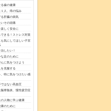
なる歯の健康
に１人、痔の悩み
寄る肝臓の病気
たいその頭痛
を楽しく安全に
らできる！ストレス対策
にも気にしてほしい子宮
気
を治したい！
かな足のために
がんに気をつけよう
んを克服する
冬、特に気をつけたい感
事ではない高血圧
性脳脊髄炎、慢性疲労症
上の人物に学ぶ健康
健康のために