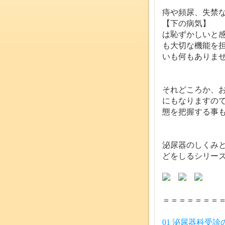
痔や頻尿、失禁
【下の病気】
は恥ずかしいと
も大切な機能を
いも何もありま
それどころか、
にもなりますの
態を把握する事
泌尿器のしくみ
どをしるシリー
＝＝＝＝＝＝＝
01 泌尿器科受