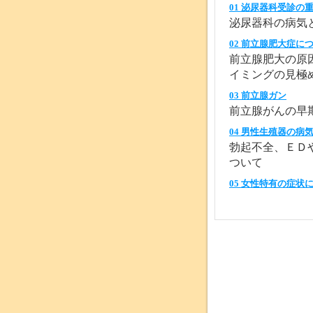
01 泌尿器科受診の
泌尿器科の病気
02 前立腺肥大症に
前立腺肥大の原
イミングの見極
03 前立腺ガン
前立腺がんの早
04 男性生殖器の病
勃起不全、ＥＤ
ついて
05 女性特有の症状